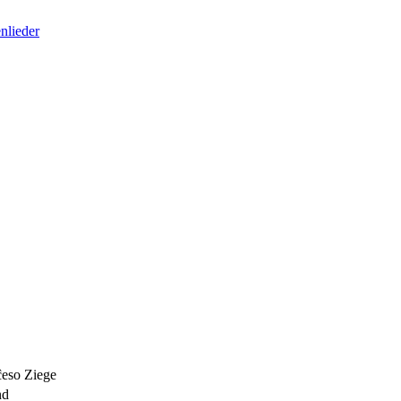
nlieder
ĉeso
Ziege
nd