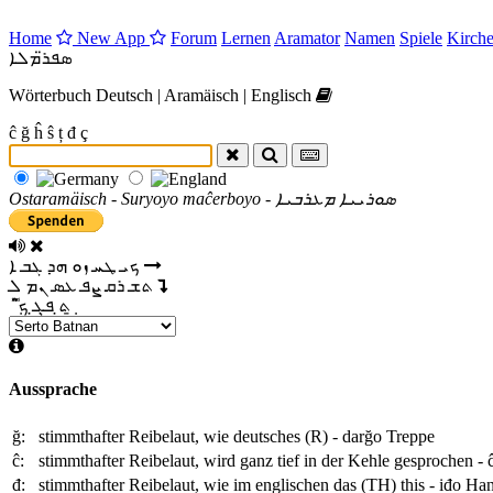
Home
New App
Forum
Lernen
Aramator
Namen
Spiele
Kirche
ܣܦܪ̈ܡܠܐ
Wörterbuch Deutsch | Aramäisch | Englisch
ĉ
ğ
ĥ
ŝ
ț
đ
ç
Ostaramäisch - Suryoyo maĉerboyo -
ܣܘܪܝܝܐ ܡܥܪܒܝܐ
ܟ
ܝ
ܛ
ܚ
ܙ
ܘ
ܗ
ܕ
ܓ
ܒ
ܐ
ܬ
ܫ
ܪ
ܩ
ܨ
ܦ
ܥ
ܣ
ܢ
ܡ
ܠ
ܬ̣
ܦ̣
ܓ̣
ܟ݂
Aussprache
ğ:
stimmthafter Reibelaut, wie deutsches (R) -
darğo
Treppe
ĉ:
stimmthafter Reibelaut, wird ganz tief in der Kehle gesprochen -
đ:
stimmthafter Reibelaut, wie im englischen das (TH) this -
iđo
Ha