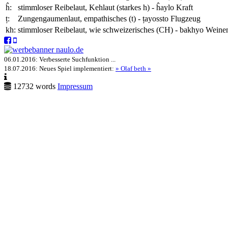
ĥ:
stimmloser Reibelaut, Kehlaut (starkes h) -
ĥaylo
Kraft
ț:
Zungengaumenlaut, empathisches (t) -
țayossto
Flugzeug
kh:
stimmloser Reibelaut, wie schweizerisches (CH) -
bakhyo
Weine
06.01.2016:
Verbesserte Suchfunktion
...
18.07.2016:
Neues Spiel implementiert:
» Olaf beth »
12732 words
Impressum