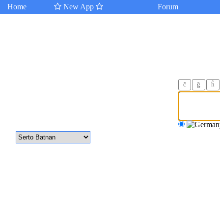
Home
New App
Forum
ĉ
ğ
ĥ