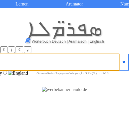
Lernen
Aramator
Nam
ܣܦܪ̈ܡܠܐ
Wörterbuch Deutsch | Aramäisch | Englisch
ŝ
ț
đ
ç
ܣܘܪܝܝܐ ܡܥܪܒܝܐ
Ostaramäisch - Suryoyo maĉerboyo -