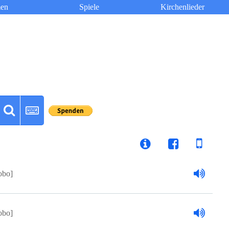
en
Spiele
Kirchenlieder
obo]
obo]