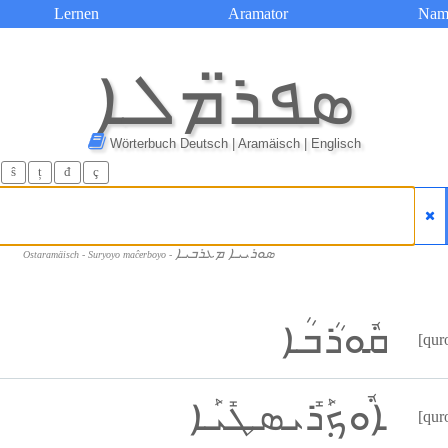
Lernen
Aramator
Nam
ܣܦܪ̈ܡܠܐ
Wörterbuch Deutsch | Aramäisch | Englisch
ŝ
ț
đ
ç
ܣܘܪܝܝܐ ܡܥܪܒܝܐ
Ostaramäisch - Suryoyo maĉerboyo -
ܩܽܘܪܳܒܳܐ
[qur
ܐܽܘܟ݂ܰܪܺܝܣܛܺܝܰܐ
[qur