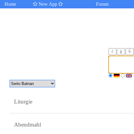
Home
New App
Forum
ĉ
ğ
ĥ
Liturgie
Abendmahl