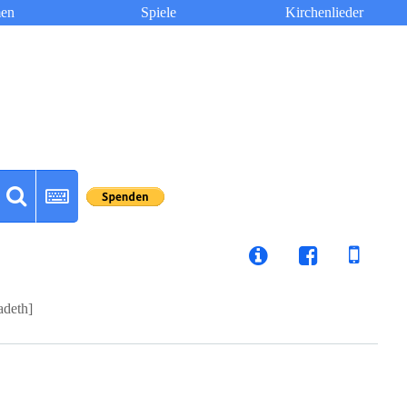
en
Spiele
Kirchenlieder
adeth]