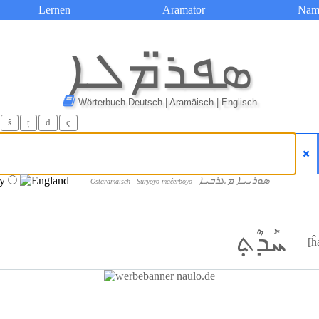
Lernen
Aramator
Nam
ܣܦܪ̈ܡܠܐ
Wörterbuch Deutsch | Aramäisch | Englisch
ŝ
ț
đ
ç
ܣܘܪܝܝܐ ܡܥܪܒܝܐ
Ostaramäisch - Suryoyo maĉerboyo -
ܚܰܕܶܬ݂
[ĥ