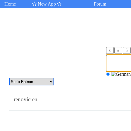
Home
New App
Forum
ĉ
ğ
ĥ
renovieren