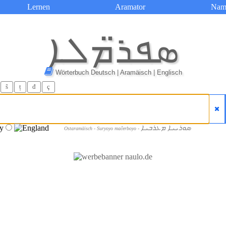
Lernen
Aramator
Nam
ܣܦܪ̈ܡܠܐ
Wörterbuch Deutsch | Aramäisch | Englisch
ŝ
ț
đ
ç
ܣܘܪܝܝܐ ܡܥܪܒܝܐ
Ostaramäisch - Suryoyo maĉerboyo -