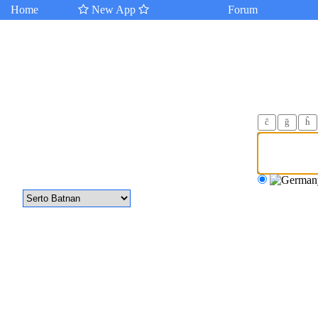
Home
New App
Forum
ĉ
ğ
ĥ