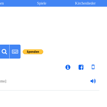
en
Spiele
Kirchenlieder
hmo]