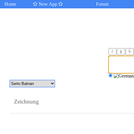
Home
New App
Forum
ĉ
ğ
ĥ
Zeichnung