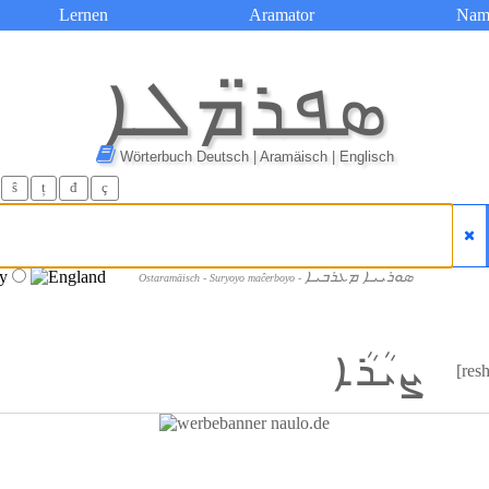
Lernen
Aramator
Nam
ܣܦܪ̈ܡܠܐ
Wörterbuch Deutsch | Aramäisch | Englisch
ŝ
ț
đ
ç
ܣܘܪܝܝܐ ܡܥܪܒܝܐ
Ostaramäisch - Suryoyo maĉerboyo -
ܨܝܳܪܳܐ
[res