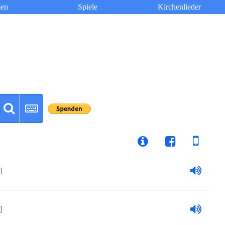
en
Spiele
Kirchenlieder
]
]