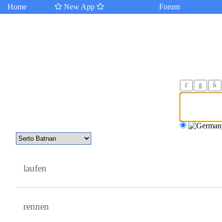
Home
New App
Forum
ĉ
ğ
ĥ
laufen
rennen