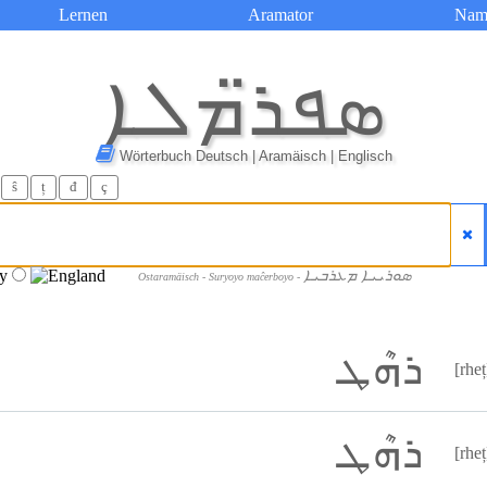
Lernen
Aramator
Nam
ܣܦܪ̈ܡܠܐ
Wörterbuch Deutsch | Aramäisch | Englisch
ŝ
ț
đ
ç
ܣܘܪܝܝܐ ܡܥܪܒܝܐ
Ostaramäisch - Suryoyo maĉerboyo -
ܪܗܶܛ
[rheț
ܪܗܶܛ
[rheț