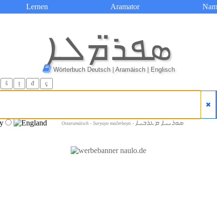
Lernen
Aramator
Nam
ܣܦܪ̈ܡܠܐ
Wörterbuch Deutsch | Aramäisch | Englisch
ŝ
ț
đ
ç
ܣܘܪܝܝܐ ܡܥܪܒܝܐ
Ostaramäisch - Suryoyo maĉerboyo -