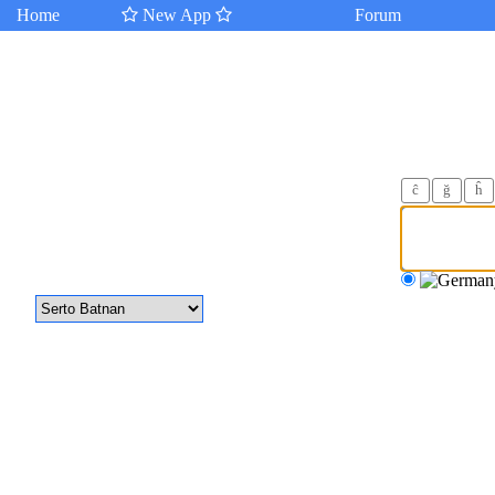
Home
New App
Forum
ĉ
ğ
ĥ