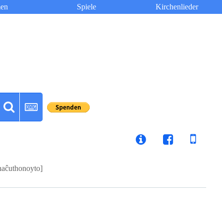
en
Spiele
Kirchenlieder
haĉuthonoyto]