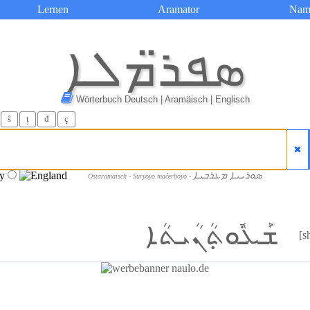
Lernen
Aramator
Nam
ܣܦܪ̈ܡܠܐ
Wörterbuch Deutsch | Aramäisch | Englisch
ŝ
ț
đ
ç
ܣܘܪܝܝܐ ܡܥܪܒܝܐ
Ostaramäisch - Suryoyo maĉerboyo -
ܫܰܥܽܘܬ݂ܳܢܳܝܬܳܐ
[s