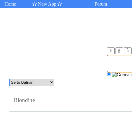
Home
New App
Forum
ĉ
ğ
ĥ
Blondine