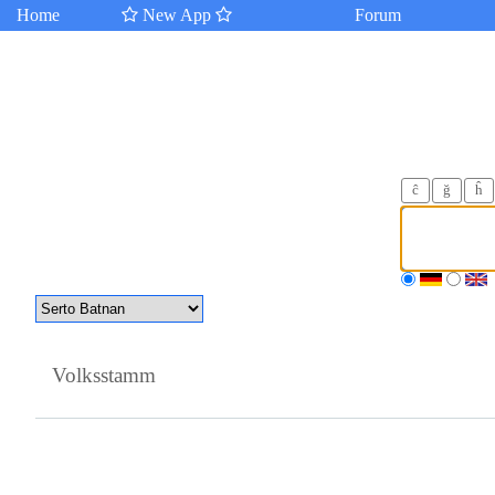
Home
New App
Forum
ĉ
ğ
ĥ
Volksstamm