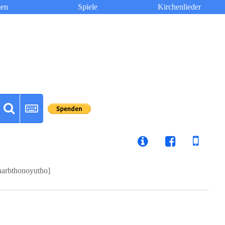
en
Spiele
Kirchenlieder
harbthonoyutho]