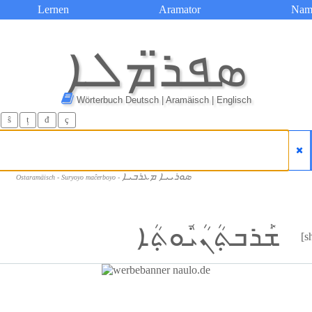
Lernen
Aramator
Nam
ܣܦܪ̈ܡܠܐ
Wörterbuch Deutsch | Aramäisch | Englisch
ŝ
ț
đ
ç
ܣܘܪܝܝܐ ܡܥܪܒܝܐ
Ostaramäisch - Suryoyo maĉerboyo -
ܫܰܪܒܬ݂ܳܢܳܝܽܘܬ݂ܳܐ
[s