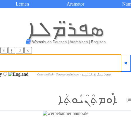
Lernen
Aramator
Nam
ܣܦܪ̈ܡܠܐ
Wörterbuch Deutsch | Aramäisch | Englisch
ŝ
ț
đ
ç
ܣܘܪܝܝܐ ܡܥܪܒܝܐ
Ostaramäisch - Suryoyo maĉerboyo -
ܐܽܘܡܬ݂ܳܢܳܝܽܘܬ݂ܳܐ
[u