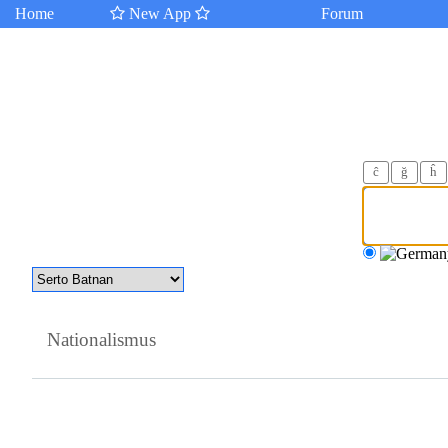
Home
New App
Forum
ĉ
ğ
ĥ
Nationalismus