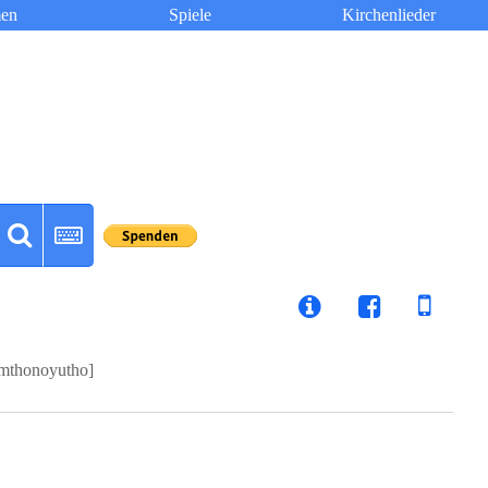
en
Spiele
Kirchenlieder
mthonoyutho]