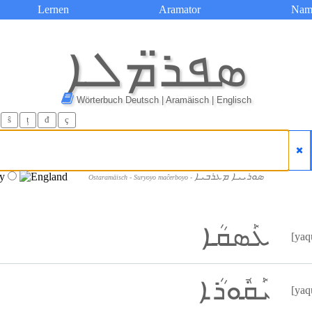
Lernen
Aramator
Nam
ܣܦܪ̈ܡܠܐ
Wörterbuch Deutsch | Aramäisch | Englisch
ŝ
ț
đ
ç
ܣܘܪܝܝܐ ܡܥܪܒܝܐ
Ostaramäisch - Suryoyo maĉerboyo -
ܥܰܣܩܳܐ
[yaq
ܝܰܩܽܘܪܳܐ
[yaq