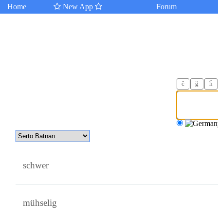
Home
New App
Forum
ĉ
ğ
ĥ
schwer
mühselig