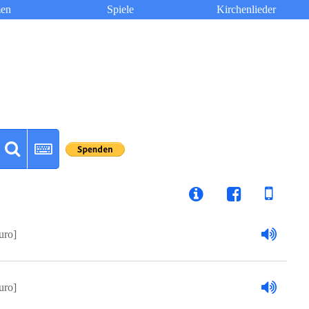
en
Spiele
Kirchenlieder
uro]
uro]