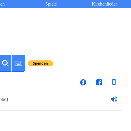
en
Spiele
Kirchenlieder
oĥo]