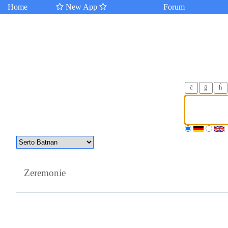
Home
New App
Forum
ĉ
ğ
ĥ
Zeremonie