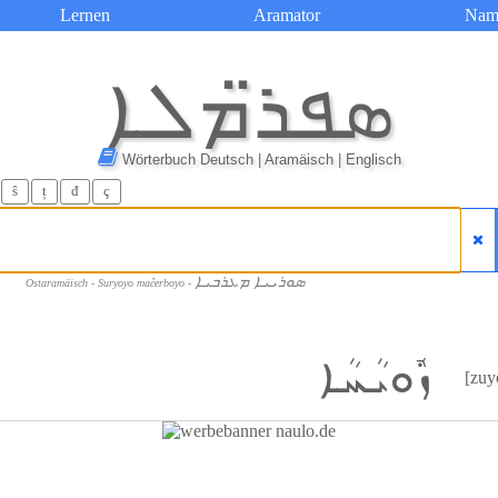
Lernen
Aramator
Nam
ܣܦܪ̈ܡܠܐ
Wörterbuch Deutsch | Aramäisch | Englisch
ŝ
ț
đ
ç
ܣܘܪܝܝܐ ܡܥܪܒܝܐ
Ostaramäisch - Suryoyo maĉerboyo -
ܙܽܘܝܳܚܳܐ
[zuy