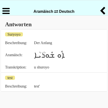
Aramäisch
Deutsch
Antworten
Suryoyo
Beschreibung:
Der Anfang
ܐܽܘ ܫܽܘܪܳܝܳܐ
Aramäisch:
Transkription:
u shuroyo
test
Beschreibung:
test'