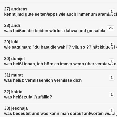
27)
andreas
1
kennt jmd gute seiten/apps wie auch immer um aramäisc
28)
andi
26
was heißen die beiden wörter: dahwa und gmsafela
29)
luki
1
wie sagt man: "du hast die wahl"? vllt. so ?? hät kitluch 
30)
donijel
1
was heißt insan, ich höre es immer wenn über verstand od
31)
murat
1
was heißt: vermissen/ich vermisse dich
32)
katrin
1
was heißt zufall/zufällig?
33)
jeschaja
1
was bedeutet und was kann man darauf antworten wenn j