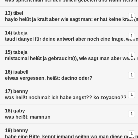
13)
tibel
1
haylo heißt ja kraft aber wie sagt man: er hat keine kraft 
14)
tabeja
1
taudi danyel für deine antwort aber noch eine frage, we
15)
tabeja
1
mistacmal heißt ja gebraucht(t), wie sagt man aber wenn 
16)
isabell
1
etwas vergessen, heißt: dacino oder?
17)
benny
1
was heißt nochmal: ich habe angst?? ko zoyacno??
18)
gaby
1
was heißt: mamnun
19)
benny
1
habe eine Bitte, kennt jemand seiten wo man diese qole 