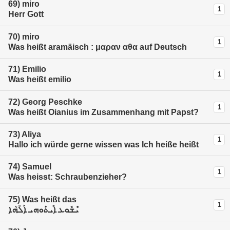
69)
miro
1
Herr Gott
70)
miro
1
Was heißt aramäisch : μαραν αθα auf Deutsch
71)
Emilio
1
Was heißt emilio
72)
Georg Peschke
1
Was heißt Oianius im Zusammenhang mit Papst?
73)
Aliya
1
Hallo ich würde gerne wissen was Ich heiße heißt
74)
Samuel
1
Was heisst: Schraubenzieher?
75)
Was heißt das
1
ܝܶܫܽܘܥ ܐܺܝܬܰܘܗܝ ܐܰܠܳܗܳܐ