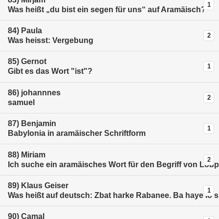
1
Was heißt „du bist ein segen für uns“ auf Aramäisch?
84)
Paula
2
Was heisst: Vergebung
85)
Gernot
1
Gibt es das Wort "ist"?
86)
johannnes
2
samuel
87)
Benjamin
1
Babylonia in aramäischer Schriftform
88)
Miriam
2
Ich suche ein aramäisches Wort für den Begriff von Lobpr
89)
Klaus Geiser
1
Was heißt auf deutsch: Zbat harke Rabanee. Ba haye lo 
90)
Camal