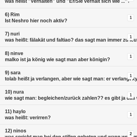
was heißt "Verhalten" und "Er/Sie verhält sich wie ..."?
6)
Rim
1
Ist Neshro hier noch aktiv?
7)
nuri
1
was heißt: fälakät und faltiao? das sagt man immer zu le
8)
ninve
1
malko ist ja könig wie sagt man aber königin?
9)
sara
1
tolab heißt ja verlangen, aber wie sagt man: er verlangt x
10)
nura
1
wie sagt man: begleichen/zurück zahlen?? es gibt ja da
11)
haylo
1
was heißt: verirren?
12)
ninos
2
was spricht man bei den stillen gebeten und wann weis