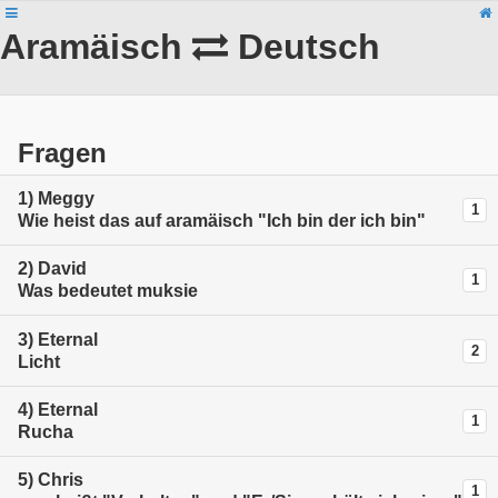
Aramäisch
Deutsch
Fragen
1)
Meggy
1
Wie heist das auf aramäisch "Ich bin der ich bin"
2)
David
1
Was bedeutet muksie
3)
Eternal
2
Licht
4)
Eternal
1
Rucha
5)
Chris
1