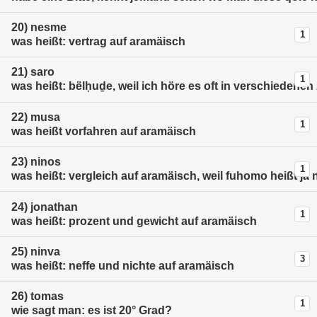
20)
nesme
1
was heißt: vertrag auf aramäisch
21)
saro
1
was heißt: bëlḥuḏe, weil ich höre es oft in verschiedenen
22)
musa
1
was heißt vorfahren auf aramäisch
23)
ninos
1
was heißt: vergleich auf aramäisch, weil fuhomo heißt ja n
24)
jonathan
1
was heißt: prozent und gewicht auf aramäisch
25)
ninva
3
was heißt: neffe und nichte auf aramäisch
26)
tomas
1
wie sagt man: es ist 20° Grad?