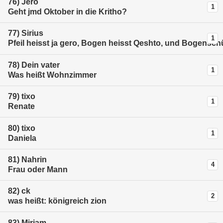
76)
Jero
1
Geht jmd Oktober in die Kritho?
77)
Sirius
1
Pfeil heisst ja gero, Bogen heisst Qeshto, und Bogensch
78)
Dein vater
1
Was heißt Wohnzimmer
79)
tixo
1
Renate
80)
tixo
1
Daniela
81)
Nahrin
4
Frau oder Mann
82)
ck
2
was heißt: königreich zion
83)
Mirjam