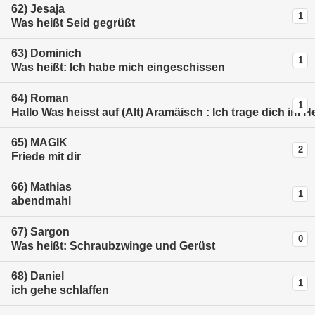
62)
Jesaja
1
Was heißt Seid gegrüßt
63)
Dominich
1
Was heißt: Ich habe mich eingeschissen
64)
Roman
1
Hallo Was heisst auf (Alt) Aramäisch : Ich trage dich im H
65)
MAGIK
2
Friede mit dir
66)
Mathias
1
abendmahl
67)
Sargon
0
Was heißt: Schraubzwinge und Gerüst
68)
Daniel
1
ich gehe schlaffen