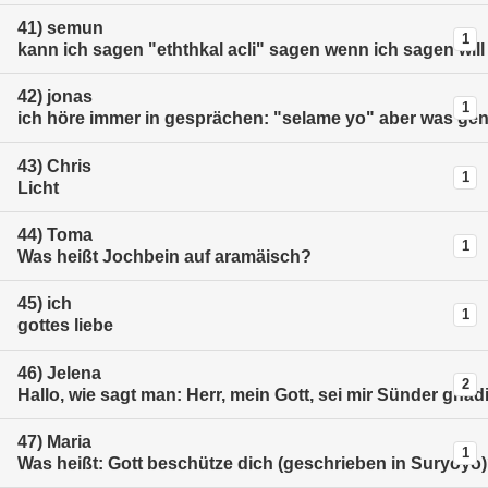
41)
semun
1
kann ich sagen "eththkal acli" sagen wenn ich sagen will
42)
jonas
1
ich höre immer in gesprächen: "selame yo" aber was g
43)
Chris
1
Licht
44)
Toma
1
Was heißt Jochbein auf aramäisch?
45)
ich
1
gottes liebe
46)
Jelena
2
Hallo, wie sagt man: Herr, mein Gott, sei mir Sünder gnäd
47)
Maria
1
Was heißt: Gott beschütze dich (geschrieben in Suryoyo