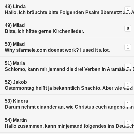
48)
Linda
1
Hallo, ich bräuchte bitte Folgenden Psalm übersetzt auf 
49)
Milad
8
Bitte, Ich hätte gerne Kirchenlieder.
50)
Milad
1
Why sfarmele.com doenst work? I used it a lot.
51)
Maria
1
Schlomo, kann mir jemand die drei Verben in Aramäisch 
52)
Jakob
1
Ostermontag heißt ja bekanntlich Snachto. Aber wie wird
53)
Kinora
1
Darum nehmt einander an, wie Christus euch angenomme
54)
Martin
1
Hallo zusammen, kann mir jemand folgendes ins Deutsch