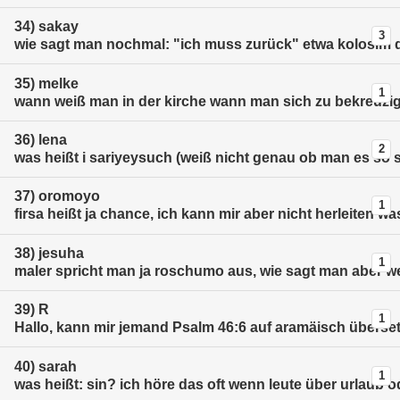
34)
sakay
3
wie sagt man nochmal: "ich muss zurück" etwa kolosim 
35)
melke
1
wann weiß man in der kirche wann man sich zu bekreuzi
36)
lena
2
was heißt i sariyeysuch (weiß nicht genau ob man es so 
37)
oromoyo
1
firsa heißt ja chance, ich kann mir aber nicht herleiten
38)
jesuha
1
maler spricht man ja roschumo aus, wie sagt man aber we
39)
R
1
Hallo, kann mir jemand Psalm 46:6 auf aramäisch übersetzen
40)
sarah
1
was heißt: sin? ich höre das oft wenn leute über urlaub 